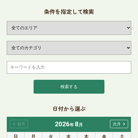
条件を指定して検索
検索する
日付から選ぶ
2026
8
chevron_left
chevron_right
前月
次月
年
月
日
月
火
水
木
金
土