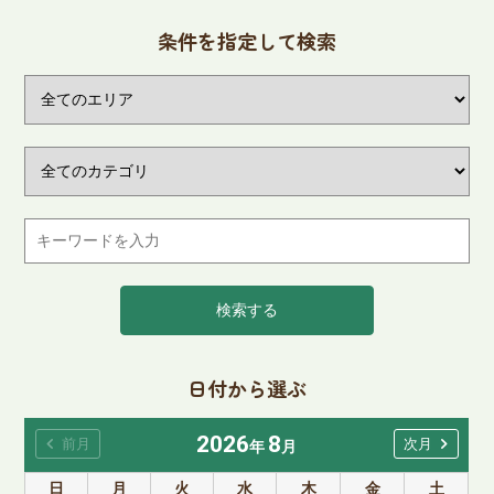
条件を指定して検索
検索する
日付から選ぶ
2026
8
chevron_left
chevron_right
前月
次月
年
月
日
月
火
水
木
金
土