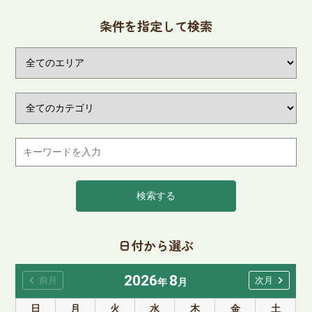
条件を指定して検索
検索する
日付から選ぶ
2026
8
chevron_left
chevron_right
前月
次月
年
月
日
月
火
水
木
金
土