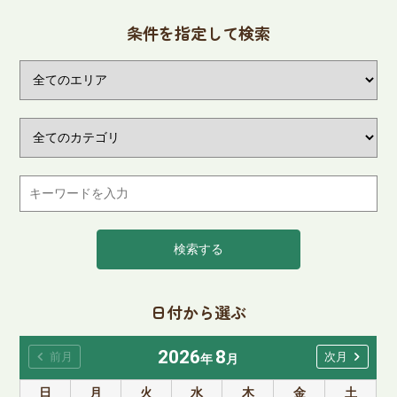
条件を指定して検索
検索する
日付から選ぶ
2026
8
chevron_left
chevron_right
前月
次月
年
月
日
月
火
水
木
金
土