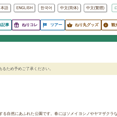
日本語
ENGLISH
한국어
中文(简体)
中文(繁體)
featured_seasonal_and_gifts
tour
shopping_basket
info
集記事
ねりコレ
ツアー
ねり丸グッズ
観
あるため予めご了承ください。
する自然にあふれた公園です。春にはソメイヨシノやヤマザクラな