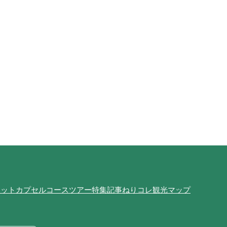
ポット
カプセルコース
ツアー
特集記事
ねりコレ
観光マップ