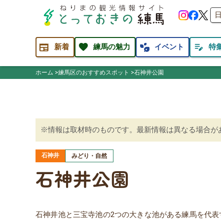
newspaper
favorite
temp_preferences_eco
edit_note
新着
練馬の魅力
イベント
特
ホーム
練馬区のおすすめスポット
石神井公園
※情報は取材時のものです。最新情報は異なる場合が
石神井
みどり・自然
石神井公園
石神井池と三宝寺池の2つの大きな池がある練馬を代表