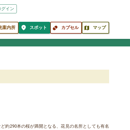
ログイン
location_on
pill
map
光案内所
スポット
カプセル
マップ
ど約290本の桜が満開となる、花見の名所としても有名